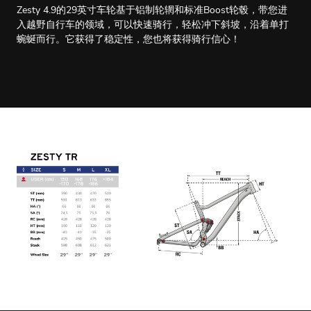
Zesty 4.9的29英寸车轮基于铝制轮辋和标准Boost轮毂，带您进
入越野自行车的领域，可以快速骑行，轻松冲下斜坡，沿着单打
蜿蜒而行。它获得了稳定性，您也将获得骑行信心！