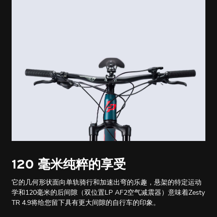
120 毫米纯粹的享受
它的几何形状面向单轨骑行和加速出弯的乐趣，悬架的特定运动
学和120毫米的后间隙（双位置LP AF2空气减震器）意味着Zesty
TR 4.9将给您留下具有更大间隙的自行车的印象。