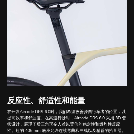
反应性、舒适性和能量
在开发Aircode DRS 6.0时，我们希望改善骑自行车者的位置，以
提高效率和舒适度。在高速行驶时，Aircode DRS 6.0 采用 3D 管
状设计，展现了后三角形令人难以置信的稳定性和爆炸性反应
性。短的 405 mm 底座允许连续弯曲和曲线以及精辟的拾音器。